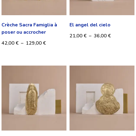
Crèche Sacra Famiglia à
El angel del cielo
poser ou accrocher
21,00
€
–
36,00
€
42,00
€
–
129,00
€