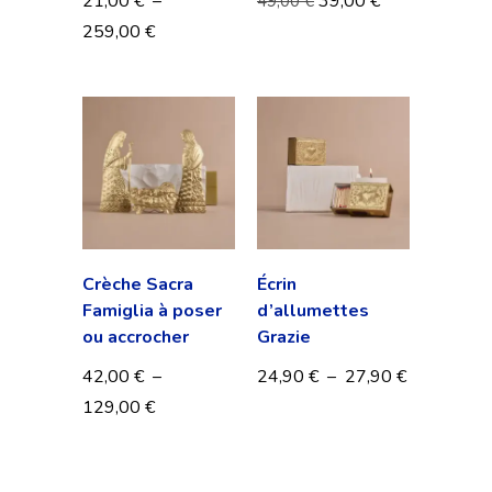
21,00
€
–
39,00
€
49,00
€
259,00
€
Crèche Sacra
Écrin
Famiglia à poser
d’allumettes
ou accrocher
Grazie
42,00
€
–
24,90
€
–
27,90
€
129,00
€