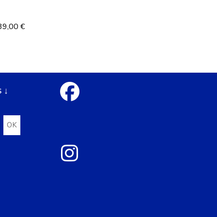
39,00
€
 ↓