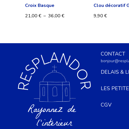
Croix Basque
Clou décoratif
21,00
€
–
36,00
€
9,90
€
CONTACT
bonjour@respla
DELAIS & 
LES PETIT
CGV