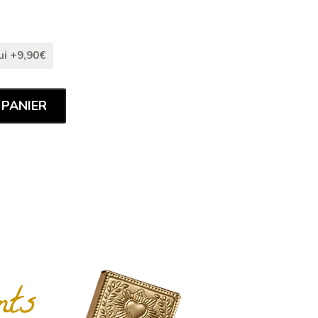
ui +9,90€
 PANIER