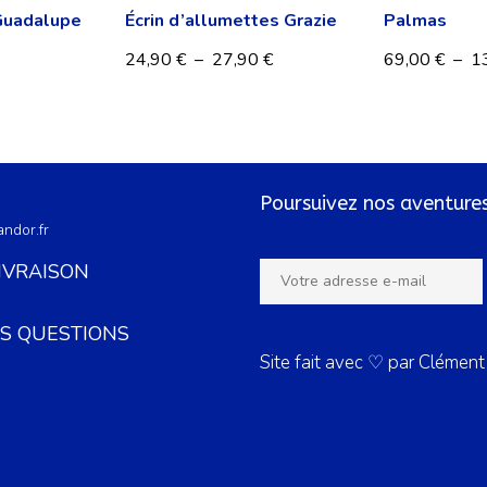
 Guadalupe
Écrin d’allumettes Grazie
Palmas
24,90
€
–
27,90
€
69,00
€
–
1
Poursuivez nos aventures
ndor.fr
LIVRAISON
ES QUESTIONS
Site fait avec ♡ par Clément