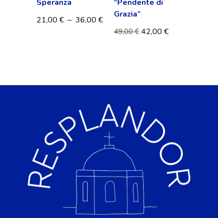
Speranza
“Pendente di
Grazia”
21,00
€
–
36,00
€
42,00
€
49,00
€