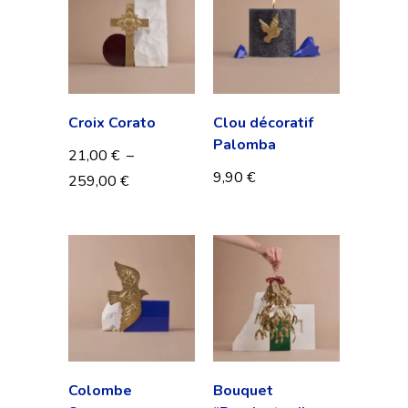
Croix Corato
Clou décoratif
Palomba
21,00
€
–
9,90
€
259,00
€
Colombe
Bouquet